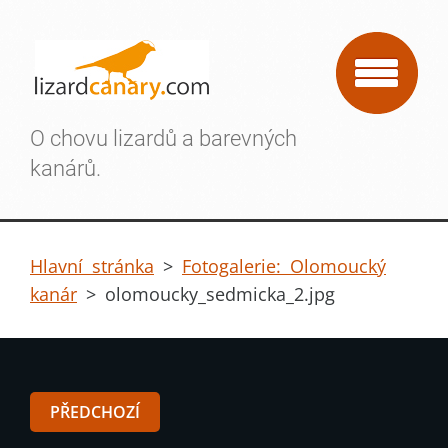
O chovu lizardů a barevných
kanárů.
Hlavní stránka
>
Fotogalerie: Olomoucký
kanár
>
olomoucky_sedmicka_2.jpg
PŘEDCHOZÍ