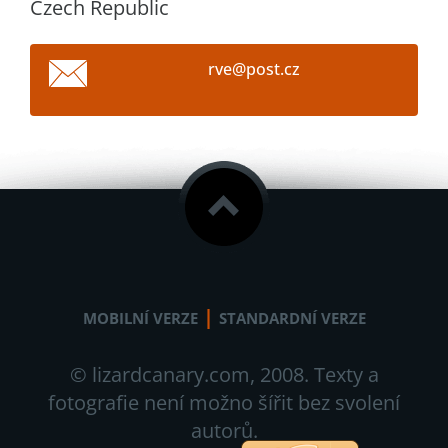
Czech Republic
rve@post
.cz
|
MOBILNÍ VERZE
STANDARDNÍ VERZE
© lizardcanary.com, 2008. Texty a
fotografie není možno šířit bez svolení
autorů.