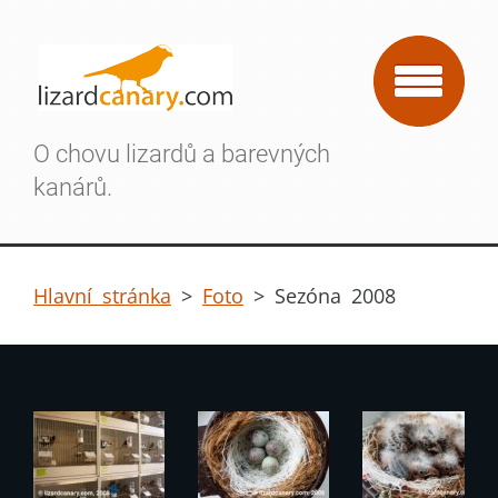
O chovu lizardů a barevných
kanárů.
Hlavní stránka
>
Foto
>
Sezóna 2008