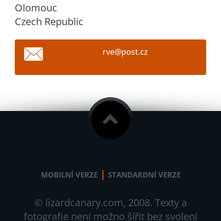
Olomouc
Czech Republic
rve@post
.cz
|
MOBILNÍ VERZE
STANDARDNÍ VERZE
© lizardcanary.com, 2008. Texty a
fotografie není možno šířit bez svolení