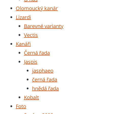
Olomoucký kanár
Lizardi
Barevné varianty
Vectis
Kanáři
Černá řada
Jaspis
jasphaeo
černá řada
hnědá řada
Kobalt
Foto