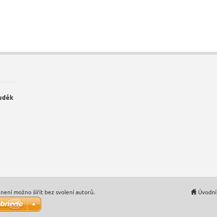
Luděk
není možno šířit bez svolení autorů.
Úvodní