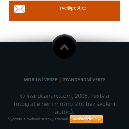
rve@post
.cz
|
MOBILNÍ VERZE
STANDARDNÍ VERZE
© lizardcanary.com, 2008. Texty a
fotografie není možno šířit bez svolení
autorů.
Vytvořte si webové stránky zdarma!