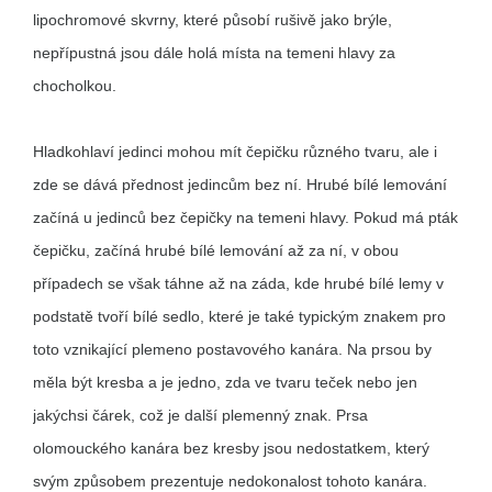
lipochromové skvrny, které působí rušivě jako brýle,
nepřípustná jsou dále holá místa na temeni hlavy za
chocholkou.
Hladkohlaví jedinci mohou mít čepičku různého tvaru, ale i
zde se dává přednost jedincům bez ní. Hrubé bílé lemování
začíná u jedinců bez čepičky na temeni hlavy. Pokud má pták
čepičku, začíná hrubé bílé lemování až za ní, v obou
případech se však táhne až na záda, kde hrubé bílé lemy v
podstatě tvoří bílé sedlo, které je také typickým znakem pro
toto vznikající plemeno postavového kanára. Na prsou by
měla být kresba a je jedno, zda ve tvaru teček nebo jen
jakýchsi čárek, což je další plemenný znak. Prsa
olomouckého kanára bez kresby jsou nedostatkem, který
svým způsobem prezentuje nedokonalost tohoto kanára.