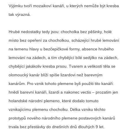
Výjimku tvoří mozaikoví kanáři, u kterých nemůže být kresba
tak výrazná.
Hrubé nedostatky tedy jsou: chocholka bez pěšinky, holé
místo bez opeření za chocholkou, scházející hrubé lemování
na temenu hlavy u bezčepičkové formy, absence hrubého
lemování na zádech, a tím chybějící bílé sedýlko na zádech,
chybějící jakákoliv kresba prsou. Tvarem a velikostí těla se
olomoucký kanár blíží spíše lizardovi než barevným
kanárům. Pro vznik tohoto plemene byli použiti tito kanáři:
hnědí barevní kanáři, lizardi a nakonec vectis – prozatim jen
holandské národní plemeno, které dodalo tomuto
vznikajícímu plemenu chocholku. Délka vzniku těchto
prototypů nového národního plemene postavových kanárů
trvala bez přestávky do dnešních dnů dlouhých 9 let.