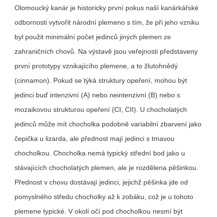
Olomoucký kanár je historicky první pokus naší kanárkářské
odbornosti vytvořit národní plemeno s tím, že při jeho vzniku
byl použit minimální počet jedinců jiných plemen ze
zahraničních chovů. Na výstavě jsou veřejnosti představeny
první prototypy vznikajícího plemene, a to žlutohnědý
(cinnamon). Pokud se týká struktury opeření, mohou být
jedinci buď intenzivní (A) nebo neintenzivní (B) nebo s
mozaikovou strukturou opeření (CI, CII). U chocholatých
jedinců může mít chocholka podobně variabilní zbarvení jako
čepička u lizarda, ale přednost mají jedinci s tmavou
chocholkou. Chocholka nemá typický střední bod jako u
stávajících chocholatých plemen, ale je rozdělena pěšinkou.
Přednost v chovu dostávají jedinci, jejichž pěšinka jde od
pomyslného středu chocholky až k zobáku, což je u tohoto
plemene typické. V okolí očí pod chocholkou nesmí být