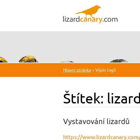
Hlavní stránka
>
Výpis tagů
Štítek: lizar
Vystavování lizardů
https://www.lizardcanary.com