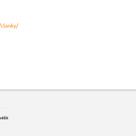
/clanky/
Luděk