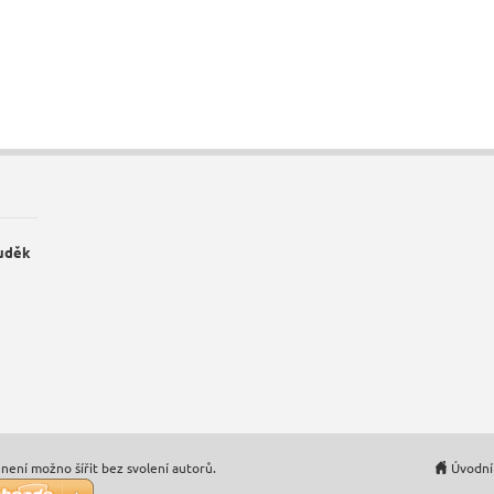
Luděk
není možno šířit bez svolení autorů.
Úvodní