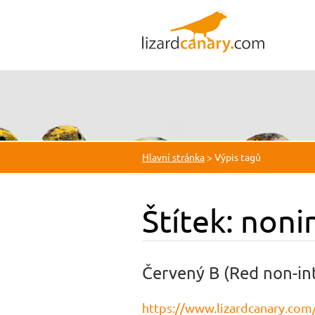
Hlavní stránka
>
Výpis tagů
Štítek: noni
Červený B (Red non-in
https://www.lizardcanary.com