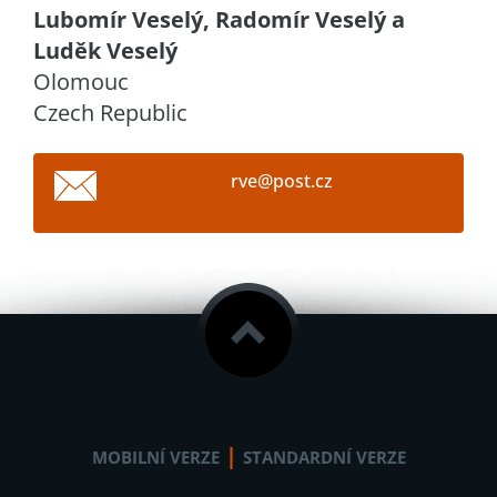
Lubomír Veselý, Radomír Veselý a
Luděk Veselý
Olomouc
Czech Republic
rve@post
.cz
|
MOBILNÍ VERZE
STANDARDNÍ VERZE