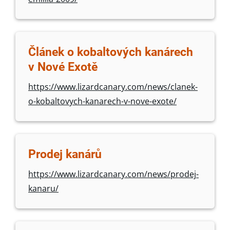
Článek o kobaltových kanárech
v Nové Exotě
https://www.lizardcanary.com/news/clanek-
o-kobaltovych-kanarech-v-nove-exote/
Prodej kanárů
https://www.lizardcanary.com/news/prodej-
kanaru/