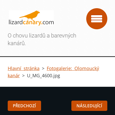
O chovu lizardů a barevných
kanárů.
Hlavní stránka
>
Fotogalerie: Olomoucký
kanár
>
U_MG_4600.jpg
PŘEDCHOZÍ
NÁSLEDUJÍCÍ