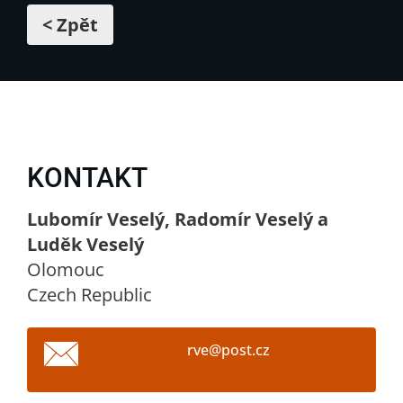
< Zpět
KONTAKT
Lubomír Veselý, Radomír Veselý a
Luděk Veselý
Olomouc
Czech Republic
rve@post
.cz