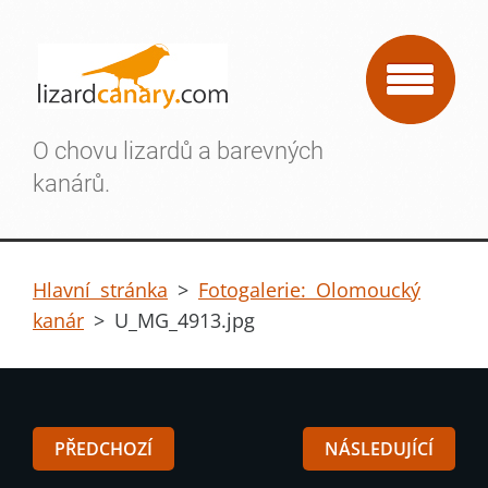
O chovu lizardů a barevných
kanárů.
Hlavní stránka
>
Fotogalerie: Olomoucký
kanár
>
U_MG_4913.jpg
PŘEDCHOZÍ
NÁSLEDUJÍCÍ