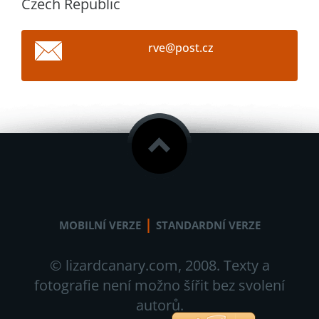
Czech Republic
rve@post
.cz
|
MOBILNÍ VERZE
STANDARDNÍ VERZE
© lizardcanary.com, 2008. Texty a
fotografie není možno šířit bez svolení
autorů.