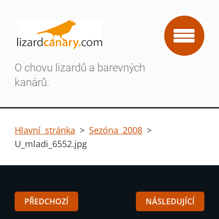
O chovu lizardů a barevných
kanárů.
Hlavní stránka
>
Sezóna 2008
>
U_mladi_6552.jpg
PŘEDCHOZÍ
NÁSLEDUJÍCÍ