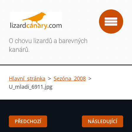
O chovu lizardů a barevných
kanárů.
Hlavní stránka
>
Sezóna 2008
>
U_mladi_6911.jpg
PŘEDCHOZÍ
NÁSLEDUJÍCÍ