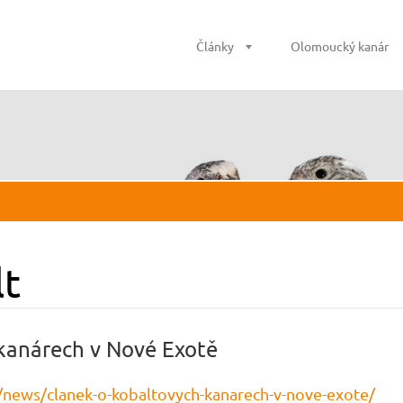
Články
Olomoucký kanár
lt
kanárech v Nové Exotě
/news/clanek-o-kobaltovych-kanarech-v-nove-exote/