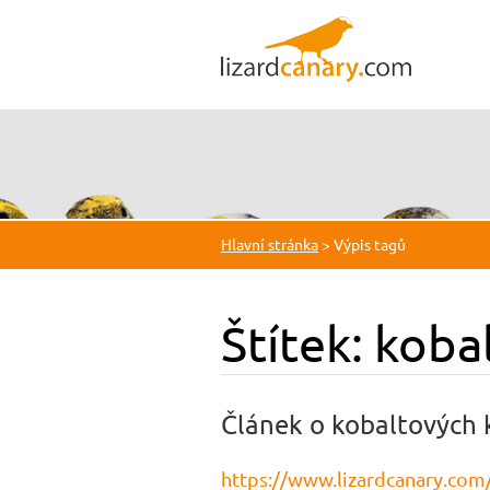
Hlavní stránka
>
Výpis tagů
Štítek: koba
Článek o kobaltových 
https://www.lizardcanary.com