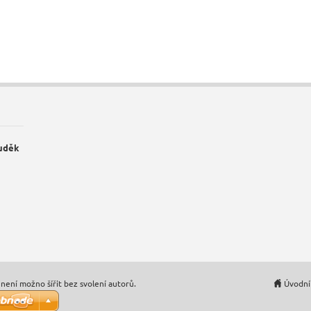
Luděk
není možno šířit bez svolení autorů.
Úvodní