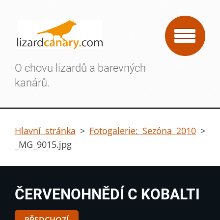
O chovu lizardů a barevných
kanárů.
Hlavní stránka
>
Fotogalerie: Sezóna 2010
>
_MG_9015.jpg
ČERVENOHNĚDÍ C KOBALTI