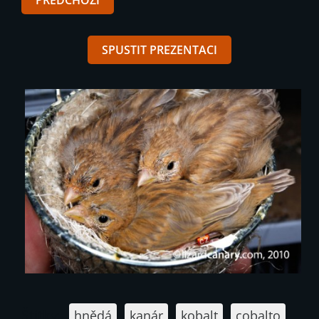
PŘEDCHOZÍ
SPUSTIT PREZENTACI
Štítky
:
hnědá
kanár
kobalt
cobalto