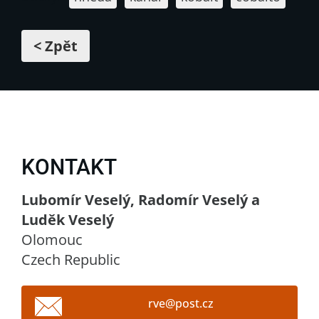
< Zpět
KONTAKT
Lubomír Veselý, Radomír Veselý a
Luděk Veselý
Olomouc
Czech Republic
rve@post
.cz