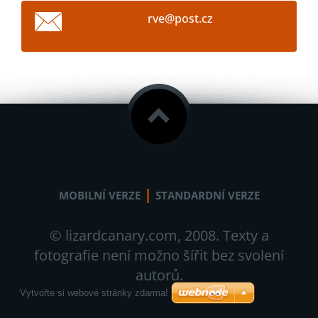
rve@post
.cz
|
MOBILNÍ VERZE
STANDARDNÍ VERZE
© lizardcanary.com, 2008. Texty a
fotografie není možno šířit bez svolení
autorů.
Vytvořte si webové stránky zdarma!