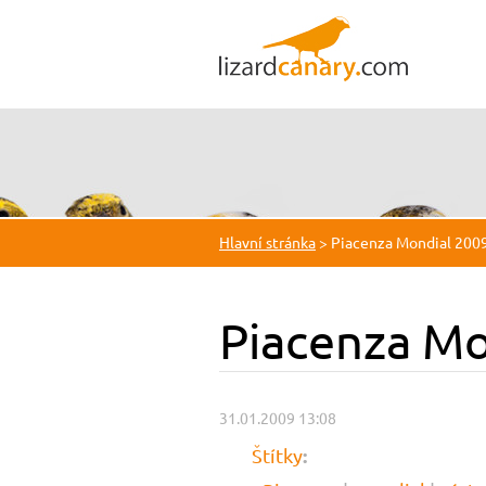
Hlavní stránka
>
Piacenza Mondial 2009
Piacenza Mo
31.01.2009 13:08
:
Štítky