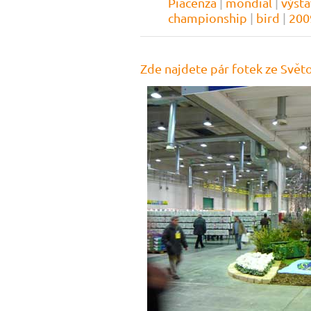
Piacenza
|
mondial
|
výsta
championship
|
bird
|
200
Zde najdete pár fotek ze Svět