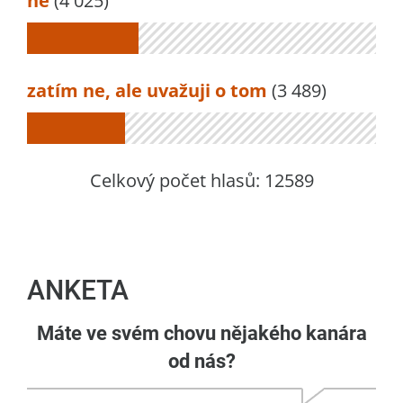
ne
(4 025)
zatím ne, ale uvažuji o tom
(3 489)
Celkový počet hlasů:
12589
ANKETA
Máte ve svém chovu nějakého kanára
od nás?