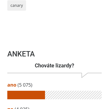
canary
ANKETA
Chováte lizardy?
ano
(5 075)