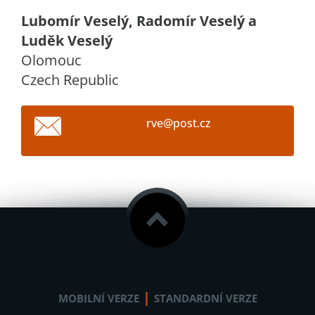
Lubomír Veselý, Radomír Veselý a
Luděk Veselý
Olomouc
Czech Republic
rve@post
.cz
|
MOBILNÍ VERZE
STANDARDNÍ VERZE