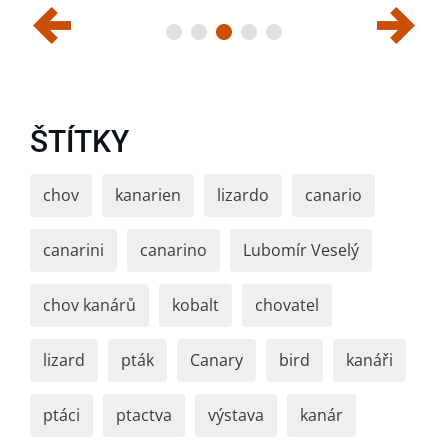
ŠTÍTKY
chov
kanarien
lizardo
canario
canarini
canarino
Lubomír Veselý
chov kanárů
kobalt
chovatel
lizard
pták
Canary
bird
kanáři
ptáci
ptactva
výstava
kanár