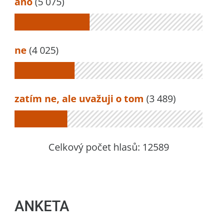
ano
(5 075)
ne
(4 025)
zatím ne, ale uvažuji o tom
(3 489)
Celkový počet hlasů:
12589
ANKETA