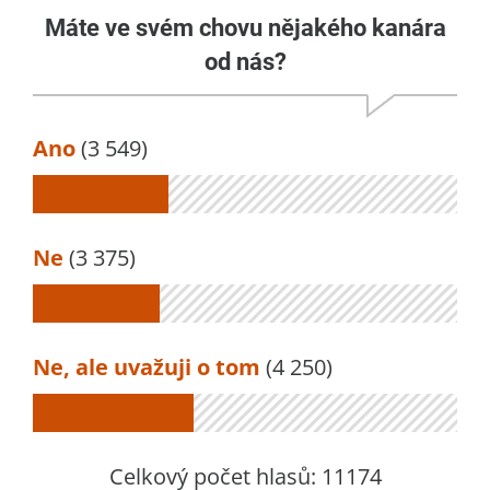
Máte ve svém chovu nějakého kanára
od nás?
Ano
(3 549)
Ne
(3 375)
Ne, ale uvažuji o tom
(4 250)
Celkový počet hlasů:
11174